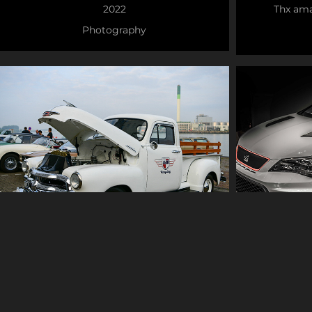
2022
Thx ama
Photography
Riverside Car Classics 2021
Porsche
Een impressie
2021